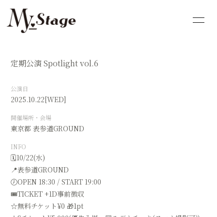
HOME
INFORMATION
定期公演 Spotlight vol.6
SCHEDULE
PROFILE
公演日
VIDEO
DISCOGRAPHY
2025.10.22
[WED]
開催場所・会場
GOODS
FC
東京都
表参道GROUND
INFO
🗓️10/22(水)
📍表参道GROUND
🕖OPEN 18:30 / START 19:00
🎟️TICKET +1D事前徴収
☆無料チケット¥0 🎁1pt