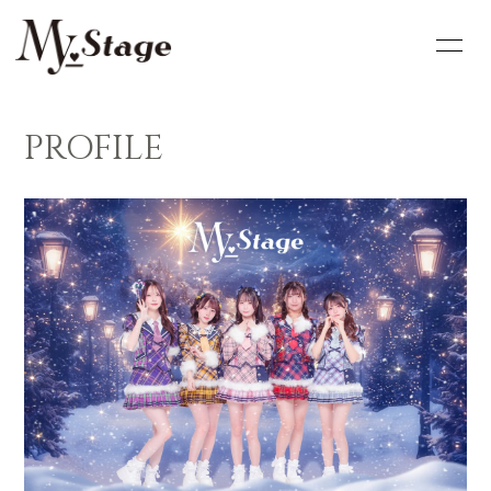
HOME
INFORMATION
PROFILE
SCHEDULE
PROFILE
VIDEO
DISCOGRAPHY
GOODS
FC