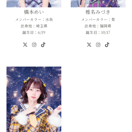
橋本めい
椎名みづき
メンバーカラー：水色
メンバーカラー：紫
出身地：埼玉県
出身地：福岡県
誕生日：6/19
誕生日：10/17